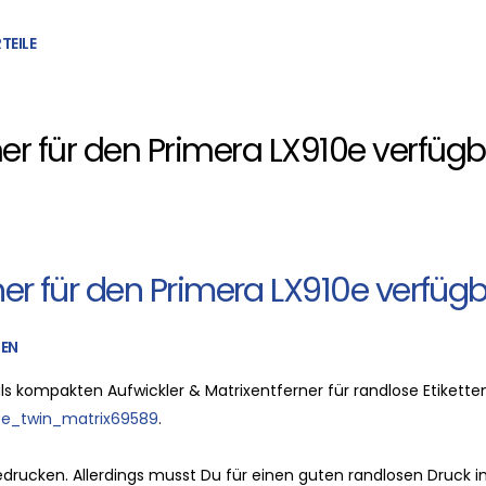
TEILE
ner für den Primera LX910e verfüg
ner für den Primera LX910e verfüg
EN
s kompakten Aufwickler & Matrixentferner für randlose Etikette
ate_twin_matrix69589
.
bedrucken. Allerdings musst Du für einen guten randlosen Druck