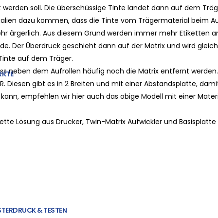
kt werden soll. Die überschüssige Tinte landet dann auf dem Trä
rialien dazu kommen, dass die Tinte vom Trägermaterial beim 
sehr ärgerlich. Aus diesem Grund werden immer mehr Etiketten a
urde. Der Überdruck geschieht dann auf der Matrix und wird gleic
Tinte auf dem Träger.
uss neben dem Aufrollen häufig noch die Matrix entfernt werden
KTE
. Diesen gibt es in 2 Breiten und mit einer Abstandsplatte, dam
kann, empfehlen wir hier auch das obige Modell mit einer Mater
ette Lösung aus Drucker, Twin-Matrix Aufwickler und Basisplatt
TERDRUCK & TESTEN