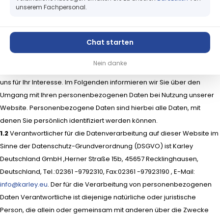
Service
unserem Fachpersonal.
5. Rechte des Betroffenen
6. Dauer der Speicherung personenbezogener Daten
Support
Chat starten
1. Information über die Erhebung personenbezogener Daten
und Kontaktdaten des Verantwortlichen
Nein danke
1.1
Wir freuen uns, dass Sie unsere Website besuchen und bedanken
uns für Ihr Interesse. Im Folgenden informieren wir Sie über den
Umgang mit Ihren personenbezogenen Daten bei Nutzung unserer
Website. Personenbezogene Daten sind hierbei alle Daten, mit
denen Sie persönlich identifiziert werden können.
1.2
Verantwortlicher für die Datenverarbeitung auf dieser Website im
Sinne der Datenschutz-Grundverordnung (DSGVO) ist Karley
Deutschland GmbH ,Herner Straße 15b, 45657 Recklinghausen,
Deutschland, Tel.:02361 -9792310, Fax:02361 -97923190 , E-Mail:
info@karley.eu
. Der für die Verarbeitung von personenbezogenen
Daten Verantwortliche ist diejenige natürliche oder juristische
Person, die allein oder gemeinsam mit anderen über die Zwecke