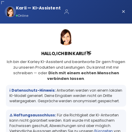
Karli — KI-Assistent
×
Über uns
Online
Kontaktiere uns
+49 (2361) 979231-0
HALLO, ICH BIN KARLI! 👋
Ich bin der Karley KI-Assistent und beantworte Dir gern Fragen
START
DATENSCHUTZERKLÄRUNG
Start
Datenschutzerklärung
zu unseren Produkten und Leistungen. Du kannst mit mir
schreiben — oder
Dich mit einem echten Menschen
Vorteile
verbinden lassen
.
ℹ️ Datenschutz-Hinweis:
Antworten werden von einem lokalen
Daten
KI-Modell generiert. Deine Eingaben werden nicht an Dritte
1. Information über die Erhebung personenbezogener Daten und
weitergegeben. Gespräche werden anonymisiert gespeichert.
Kontaktdaten des Verantwortlichen
Märkte
2. Datenerfassung beim Besuch unserer Website
⚠️ Haftungsausschluss:
Für die Richtigkeit der KI-Antworten
kann nicht garantiert werden. Karli wurde mit spezifischem
Musterdruck & Testen
3. Kontaktaufnahme
Fachwissen geschult, Abweichungen sind aber möglich.
4. Tools und Sonstiges
Verbindliche Aussagen erhalten Sie zu unseren
Bürozeiten
von