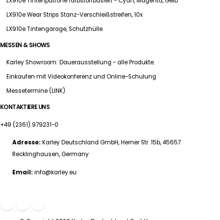
LX910e Tintenpatrone farbstoffbasiert - Cyan, Magenta, Gelb
LX910e Wear Strips Stanz-Verschleißstreifen, 10x
LX910e Tintengarage, Schutzhülle
MESSEN & SHOWS
Karley Showroom: Dauerausstellung - alle Produkte.
Einkaufen mit Videokonferenz und Online-Schulung
Messetermine (LINK)
KONTAKTIERE UNS
+49 (2361) 979231-0
Adresse:
Karley Deutschland GmbH, Herner Str. 15b, 45657
Recklinghausen, Germany
Email:
info@karley.eu